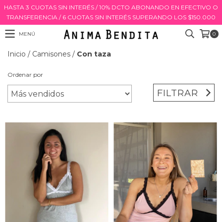
HASTA 3 CUOTAS SIN INTERÉS / 10% DCTO ABONANDO EN EFECTIVO O
TRANSFERENCIA / 6 CUOTAS SIN INTERÉS SUPERANDO LOS $150.000
MENÚ
0
Inicio
/
Camisones
/
Con taza
Ordenar por
FILTRAR