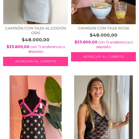
CAMISÓN CON TAZA ALGODÓN
CAMISON CON TAZA ROSA
GRIS
$48.000,00
$48.000,00
$33.600,00
con
Transferencia o
$33.600,00
con
Transferencia o
depósito
depósito
AGREGAR AL CARRITO
AGREGAR AL CARRITO