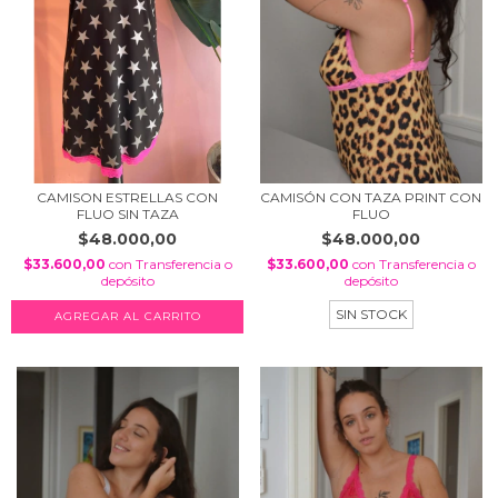
CAMISON ESTRELLAS CON
CAMISÓN CON TAZA PRINT CON
FLUO SIN TAZA
FLUO
$48.000,00
$48.000,00
$33.600,00
con
Transferencia o
$33.600,00
con
Transferencia o
depósito
depósito
SIN STOCK
AGREGAR AL CARRITO