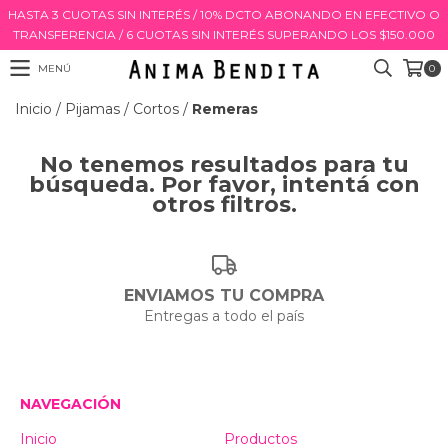
HASTA 3 CUOTAS SIN INTERÉS / 10% DCTO ABONANDO EN EFECTIVO O
TRANSFERENCIA / 6 CUOTAS SIN INTERÉS SUPERANDO LOS $150.000
MENÚ
0
Inicio
/
Pijamas
/
Cortos
/
Remeras
No tenemos resultados para tu
búsqueda. Por favor, intentá con
otros filtros.
ENVIAMOS TU COMPRA
Entregas a todo el país
NAVEGACIÓN
Inicio
Productos