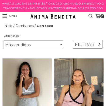
HASTA 3 CUOTAS SIN INTERÉS / 10% DCTO ABONANDO EN EFECTIVO O
TRANSFERENCIA / 6 CUOTAS SIN INTERÉS SUPERANDO LOS $150.000
MENÚ
0
Inicio
/
Camisones
/
Con taza
Ordenar por
FILTRAR