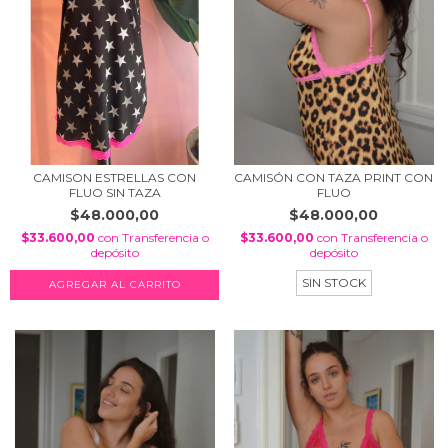
CAMISON ESTRELLAS CON
CAMISÓN CON TAZA PRINT CON
FLUO SIN TAZA
FLUO
$48.000,00
$48.000,00
$33.600,00
con
Transferencia o
$33.600,00
con
Transferencia o
depósito
depósito
SIN STOCK
AGREGAR AL CARRITO