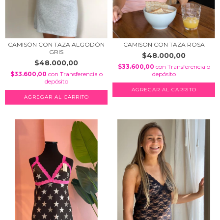
CAMISÓN CON TAZA ALGODÓN
CAMISON CON TAZA ROSA
GRIS
$48.000,00
$48.000,00
$33.600,00
con
Transferencia o
$33.600,00
con
Transferencia o
depósito
depósito
AGREGAR AL CARRITO
AGREGAR AL CARRITO