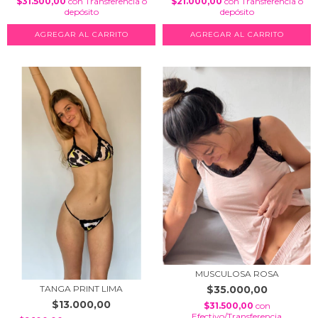
$31.500,00
con
Transferencia o
$21.000,00
con
Transferencia o
depósito
depósito
AGREGAR AL CARRITO
AGREGAR AL CARRITO
MUSCULOSA ROSA
$35.000,00
TANGA PRINT LIMA
$13.000,00
$31.500,00
con
Efectivo/Transferencia