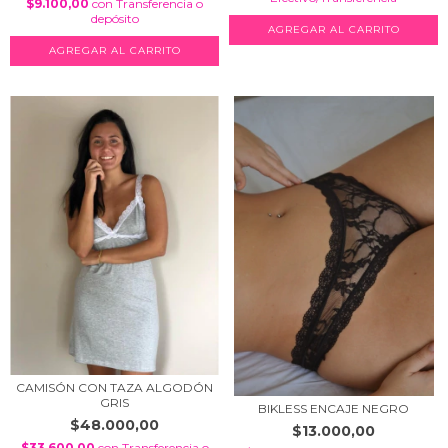
$9.100,00
con
Transferencia o
depósito
AGREGAR AL CARRITO
CAMISÓN CON TAZA ALGODÓN
GRIS
BIKLESS ENCAJE NEGRO
$48.000,00
$13.000,00
$33.600,00
con
Transferencia o