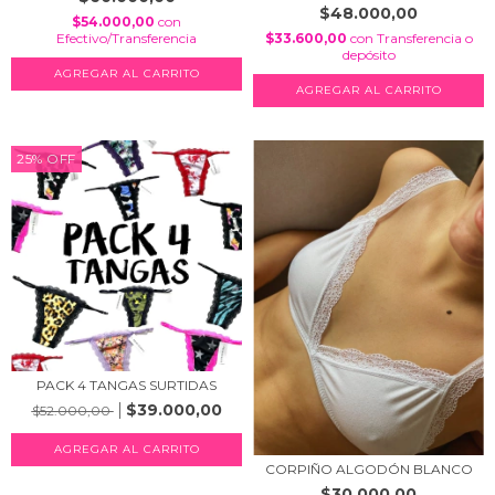
$48.000,00
$54.000,00
con
Efectivo/Transferencia
$33.600,00
con
Transferencia o
depósito
AGREGAR AL CARRITO
25
%
OFF
PACK 4 TANGAS SURTIDAS
$39.000,00
$52.000,00
CORPIÑO ALGODÓN BLANCO
$30.000,00