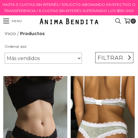
HASTA 3 CUOTAS SIN INTERÉS / 10% DCTO ABONANDO EN EFECTIVO O
TRANSFERENCIA / 6 CUOTAS SIN INTERÉS SUPERANDO LOS $150.000
MENÚ
0
Inicio
/
Productos
Ordenar por
FILTRAR