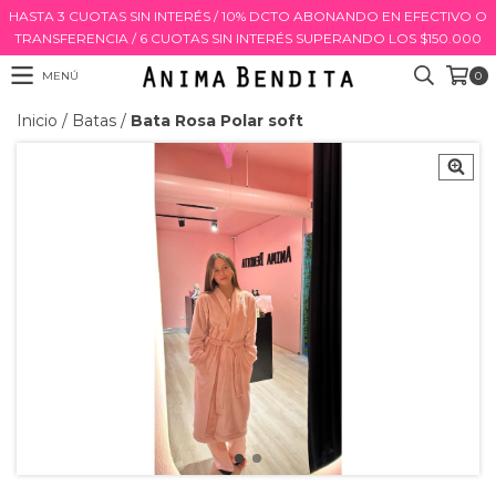
HASTA 3 CUOTAS SIN INTERÉS / 10% DCTO ABONANDO EN EFECTIVO O
TRANSFERENCIA / 6 CUOTAS SIN INTERÉS SUPERANDO LOS $150.000
MENÚ
0
Inicio
/
Batas
/
Bata Rosa Polar soft