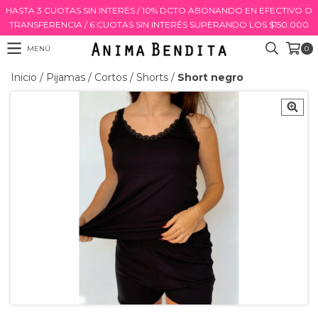
HASTA 3 CUOTAS SIN INTERÉS / 10% DCTO ABONANDO EN EFECTIVO O
TRANSFERENCIA / 6 CUOTAS SIN INTERÉS SUPERANDO LOS $150.000
MENÚ
0
Inicio
/
Pijamas
/
Cortos
/
Shorts
/
Short negro